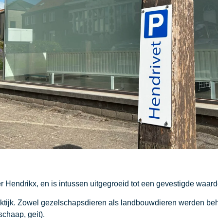
ter Hendrikx, en is intussen uitgegroeid tot een gevestigde waa
ktijk. Zowel gezelschapsdieren als landbouwdieren werden beha
chaap, geit).